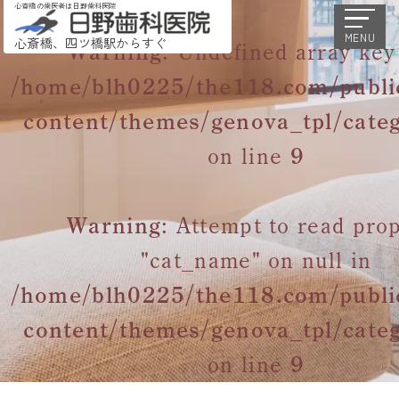
心斎橋の歯医者は日野歯科医院
MENU
心斎橋、四ツ橋駅からすぐ
Warning
: Undefined array key
/home/blh0225/the118.com/publi
content/themes/genova_tpl/cate
on line
9
Warning
: Attempt to read pro
"cat_name" on null in
/home/blh0225/the118.com/publi
content/themes/genova_tpl/cate
on line
9