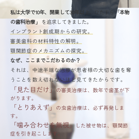
私は大学で10年、開業して30年以上、
ひたすら
「本物
の歯科治療」
を追求してきました。
インプラント創成期からの研究。
審美歯科の材料特性の解明。
顎関節症のメカニズムの探究。
なぜ、ここまでこだわるのか？
それは、中途半端な治療が患者様の大切な歯を奪
うことを数え切れないほど見てきたからです。
「見た目だけ」
の審美治療は、数年で歯茎が下
がります。
「とりあえず」
の虫歯治療は、必ず再発しま
す。
「噛み合わせを無視」
した被せ物は、顎関節
症を引き起こします。