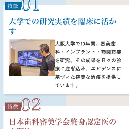
01
特徴
大学での研究実績を臨床に活か
す
大阪大学で10年間、審美歯
科・インプラント・顎関節症
を研究。その成果を日々の診
療に注ぎ込み、エビデンスに
基づいた確実な治療を提供し
ています。
02
特徴
日本歯科審美学会終身認定医の