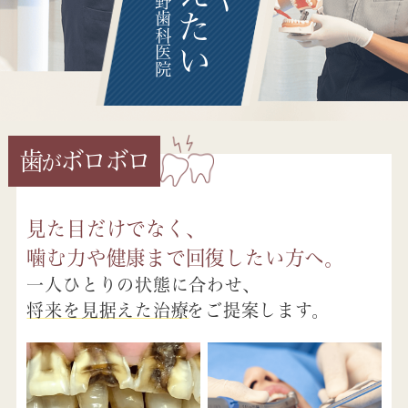
日野歯科医院
歯
ボロボロ
が
見た目だけでなく、
噛む力や健康まで回復したい方へ。
一人ひとりの状態に合わせ、
将来を見据えた治療
をご提案します。