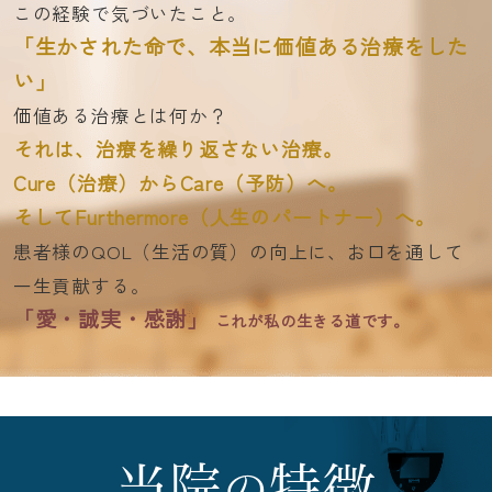
この経験で気づいたこと。
「生かされた命で、本当に価値ある治療をした
い」
価値ある治療とは何か？
それは、治療を繰り返さない治療。
Cure（治療）からCare（予防）へ。
そしてFurthermore（人生のパートナー）へ。
患者様のQOL（生活の質）の向上に、お口を通して
一生貢献する。
「愛・誠実・感謝」
これが私の生きる道です。
当院
特徴
の