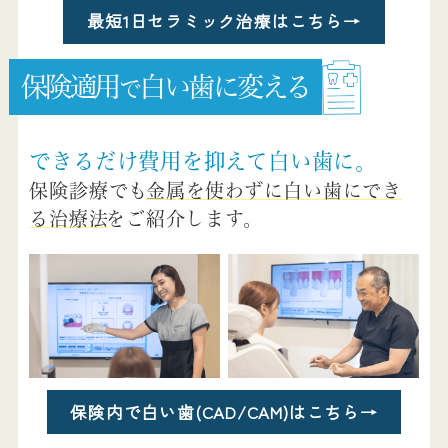
最短1日セラミック治療はこちら
→
保険適用
白い歯に
変える
で
できるだけ費用を抑えて白い歯に。
保険診療でも
金属を使わずに白い歯にでき
る治療法
をご紹介します。
保険内で白い歯(CAD/CAM)はこちら
→