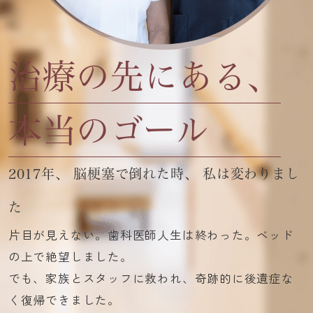
治療の先にある、
本当のゴール
2017年、
脳梗塞で倒れた時、
私は変わりまし
た
片目が見えない。歯科医師人生は終わった。ベッド
の上で絶望しました。
でも、家族とスタッフに救われ、奇跡的に後遺症な
く復帰できました。