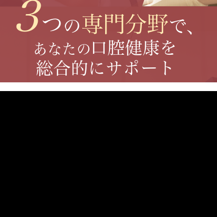
3
つ
専門分野
の
で、
口腔健康を
あなたの
総合的にサポート