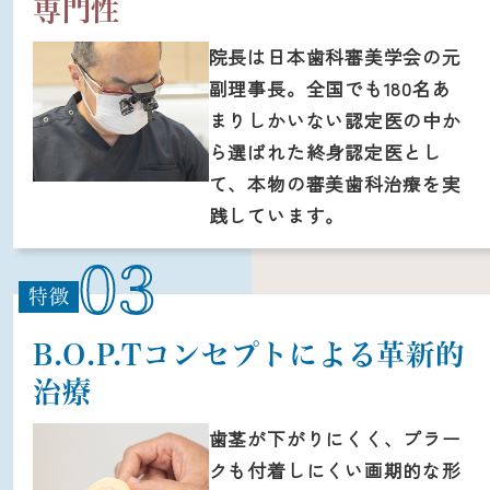
専門性
院長は日本歯科審美学会の元
副理事長。全国でも180名あ
まりしかいない認定医の中か
ら選ばれた終身認定医とし
て、本物の審美歯科治療を実
践しています。
03
特徴
B.O.P.Tコンセプトによる革新的
治療
歯茎が下がりにくく、プラー
クも付着しにくい画期的な形