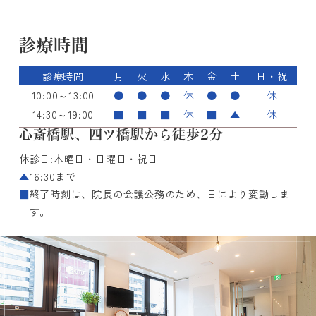
診療時間
診療時間
月
火
水
木
金
土
日・祝
10:00～13:00
●
●
●
休
●
●
休
14:30～19:00
■
■
■
休
■
▲
休
心斎橋駅、四ツ橋駅から徒歩2分
休診日:木曜日・日曜日・祝日
▲
16:30まで
■
終了時刻は、院長の会議公務のため、日により変動しま
す。