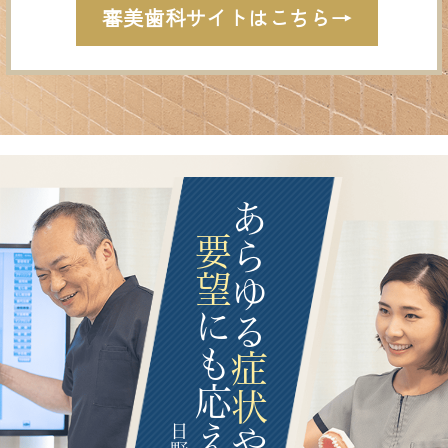
審美歯科サイトはこちら
→
あらゆる
要望
にも応えたい
症状
や