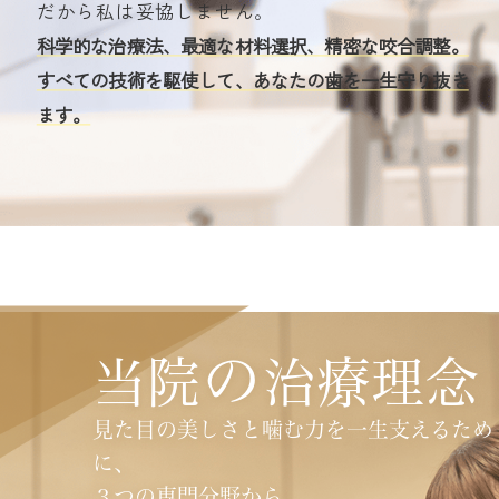
だから私は妥協しません。
科学的な治療法、最適な材料選択、精密な咬合調整。
すべての技術を駆使して、あなたの歯を一生守り抜き
ます。
の
当院
治療理念
見た目の美しさと噛む力を一生支えるため
に、
３つの専門分野から、