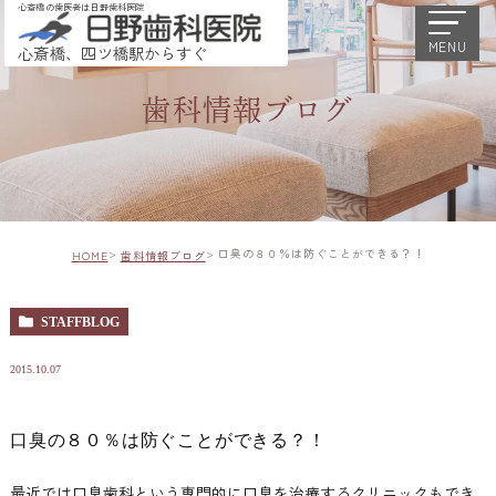
心斎橋の歯医者は日野歯科医院
MENU
心斎橋、四ツ橋駅からすぐ
歯科情報ブログ
口臭の８０％は防ぐことができる？！
HOME
歯科情報ブログ
STAFFBLOG
2015.10.07
口臭の８０％は防ぐことができる？！
最近では口臭歯科という専門的に口臭を治療するクリニックもでき