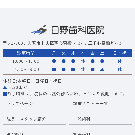
〒542-0086 大阪市中央区西心斎橋1-13-15 三栄心斎橋ビル3F
診療時間
月
火
水
木
金
土
日・祝
10:00～13:00
●
●
●
休
●
●
休
14:30～19:00
■
■
■
休
■
▲
休
休診日:木曜日・日曜日・祝日
▲
16:30まで
■
終了時刻は、院長の会議公務のため、日により変動します。
トップページ
診療メニュー一覧
院長・スタッフ紹介
一般歯科
医院紹介
審美歯科