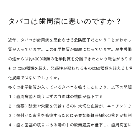
タバコは歯周病に悪いのですか？
近年、タバコが歯周病を悪化させる危険因子だということがわかっ
質が入っています。この化学物質が問題になっています。厚生労働
の煙からは約4000種類の化学物質を分離できたという報告があ
ものは250種類を超え、発癌性が疑われるものは50種類を超える
化炭素ではないでしょうか。
多くの化学物質が入っているタバコを吸うことにより、以下の問題
１：歯周病菌と戦うはずの白血球の機能が低下する
２：歯茎に酸素や栄養を供給するのに大切な血管が、ニコチンによ
３：傷付いた歯茎を修復するために必要な線維芽細胞の働きが抑制
４：歯と歯茎の境目にある溝の中の酸素濃度が低下し、歯周病菌に