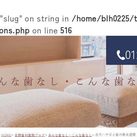
"slug" on string in
/home/blh0225/t
ons.php
on line
516
01
んな歯なし・こんな歯
忠犬ハチ公と歯の衛生週間
HOME
日野歯科医院ブログ
あんな歯なし・こんな歯なし