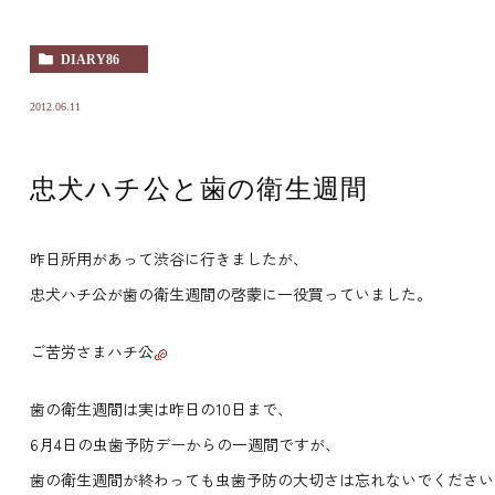
DIARY86
2012.06.11
忠犬ハチ公と歯の衛生週間
昨日所用があって渋谷に行きましたが、
忠犬ハチ公が歯の衛生週間の啓蒙に一役買っていました。
ご苦労さまハチ公
歯の衛生週間は実は昨日の10日まで、
6月4日の虫歯予防デーからの一週間ですが、
歯の衛生週間が終わっても虫歯予防の大切さは忘れないでください