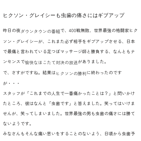
ヒクソン・グレイシーも虫歯の痛さにはギブアップ
昨日の夜
で、400戦無敗、世界最強の格闘家ヒク
ダウンタウンの番組
ソン・グレイシーが、これまた必ず相手をギブアップさせる、日本
で最痛と言われている足つぼマッサージ師と勝負する、なんともナ
ンセンスで
がありました。
愉快なほこたて対決の放送
で、さすがですね。結果は
に終わったのです
ヒクソンの勝利
が・・・
スタッフが「これまでの人生で一番痛かったことは？」と問いかけ
たところ、彼はなんと「虫歯です」と答えました。笑ってはいけま
せんが、笑ってしまいました。世界最強の男も虫歯の痛さには勝て
ないようです。
みなさんもそんな痛い思いをすることのないよう、日頃から虫歯予