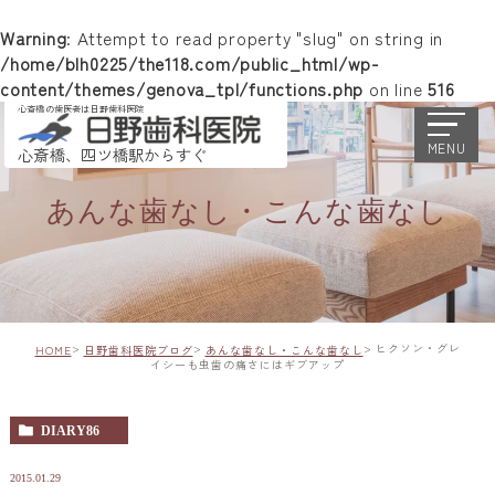
Warning
: Attempt to read property "slug" on string in
/home/blh0225/the118.com/public_html/wp-
content/themes/genova_tpl/functions.php
on line
516
心斎橋の歯医者は日野歯科医院
MENU
心斎橋、四ツ橋駅からすぐ
あんな歯なし・こんな歯なし
ヒクソン・グレ
HOME
日野歯科医院ブログ
あんな歯なし・こんな歯なし
イシーも虫歯の痛さにはギブアップ
DIARY86
2015.01.29