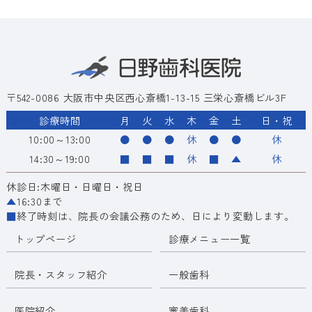
〒542-0086 大阪市中央区西心斎橋1-13-15 三栄心斎橋ビル3F
診療時間
月
火
水
木
金
土
日・祝
10:00～13:00
●
●
●
休
●
●
休
14:30～19:00
■
■
■
休
■
▲
休
休診日:木曜日・日曜日・祝日
▲
16:30まで
■
終了時刻は、院長の会議公務のため、日により変動します。
トップページ
診療メニュー一覧
院長・スタッフ紹介
一般歯科
医院紹介
審美歯科