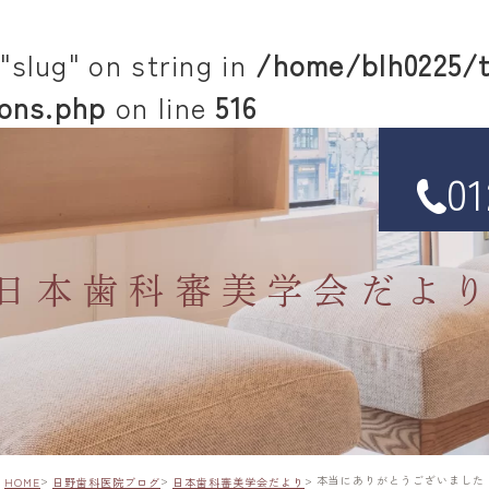
"slug" on string in
/home/blh0225/t
ons.php
on line
516
01
日本歯科審美学会だよ
本当にありがとうございました
HOME
日野歯科医院ブログ
日本歯科審美学会だより