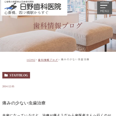
心斎橋の歯医者は日野歯科医院
MENU
心斎橋、四ツ橋駅からすぐ
歯科情報ブログ
痛みの少ない虫歯治療
HOME
歯科情報ブログ
STAFFBLOG
2014.12.05
痛みの少ない虫歯治療
虫歯になっているけど、治療が痛そうだから歯医者さんへ行くのが