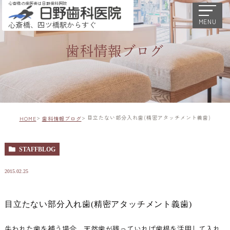
心斎橋の歯医者は日野歯科医院
MENU
心斎橋、四ツ橋駅からすぐ
歯科情報ブログ
目立たない部分入れ歯(精密アタッチメント義歯)
HOME
歯科情報ブログ
STAFFBLOG
2015.02.25
目立たない部分入れ歯(精密アタッチメント義歯)
失われた歯を補う場合、天然歯が残っていれば歯根を活用して入れ