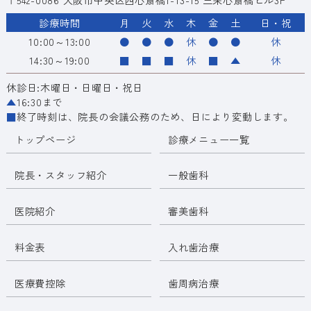
診療時間
月
火
水
木
金
土
日・祝
10:00～13:00
●
●
●
休
●
●
休
14:30～19:00
■
■
■
休
■
▲
休
休診日:木曜日・日曜日・祝日
▲
16:30まで
■
終了時刻は、院長の会議公務のため、日により変動します。
トップページ
診療メニュー一覧
院長・スタッフ紹介
一般歯科
医院紹介
審美歯科
料金表
入れ歯治療
医療費控除
歯周病治療