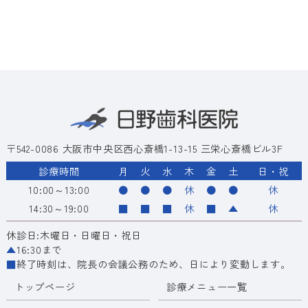
〒542-0086 大阪市中央区西心斎橋1-13-15 三栄心斎橋ビル3F
診療時間
月
火
水
木
金
土
日・祝
10:00～13:00
●
●
●
休
●
●
休
14:30～19:00
■
■
■
休
■
▲
休
休診日:木曜日・日曜日・祝日
▲
16:30まで
■
終了時刻は、院長の会議公務のため、日により変動します。
トップページ
診療メニュー一覧