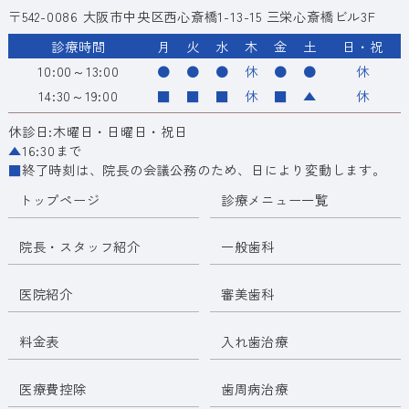
〒542-0086 大阪市中央区西心斎橋1-13-15 三栄心斎橋ビル3F
診療時間
月
火
水
木
金
土
日・祝
10:00～13:00
●
●
●
休
●
●
休
14:30～19:00
■
■
■
休
■
▲
休
休診日:木曜日・日曜日・祝日
▲
16:30まで
■
終了時刻は、院長の会議公務のため、日により変動します。
トップページ
診療メニュー一覧
院長・スタッフ紹介
一般歯科
医院紹介
審美歯科
料金表
入れ歯治療
医療費控除
歯周病治療