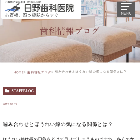
心斎橋の歯医者は日野歯科医院
MENU
心斎橋、四ツ橋駅からすぐ
歯科情報ブログ
噛み合わせとほうれい線の気になる関係とは？
HOME
歯科情報ブログ
STAFFBLOG
2017.03.22
噛み合わせとほうれい線の気になる関係とは？
ほうれい線は顔の印象を老けて見せてしまうものですね。多くの女