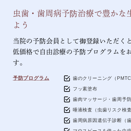
虫歯・歯周病予防治療で
豊かな
よう
当院の予防会員として御登録いただく
低価格で自由診療の予防プログラムを
す。
予防プログラム
歯のクリーニング（PMT
フッ素塗布
歯肉マッサージ・歯周予
唾液検査（虫歯リスク検
歯周病原因遺伝子診断（
マウスピースを使った虫