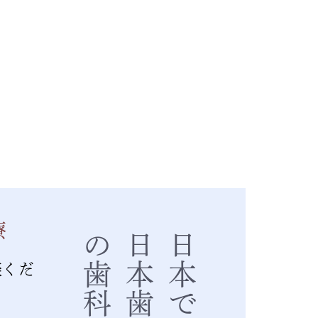
療
談くだ