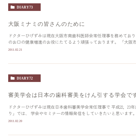
DIARY73
大阪ミナミの皆さんのために
ドクターひげずみは現在大阪市南歯科医師会常任理事を務めており
のお口の健康増進のお役にたてるよう頑張っております。 「大阪市南
2011.02.21
DIARY72
審美学会は日本の歯科審美をけん引する学会で
ドクターひげずみは現在日本歯科審美学会常任理事で 平成22，2
り」では、 学会やセミナーの情報発信をしていきたいと思います。 http
2011.02.20