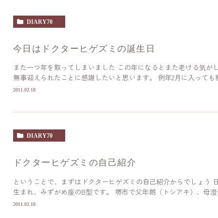
DIARY70
今日はドクターヒゲズミの誕生日
また一つ年を取ってしまいました この年になるとまた老ける気が
無事迎えられたことに感謝したいと思います。 例年2月に入っても私
2011.02.18
DIARY70
ドクターヒゲズミの自己紹介
ということで、まずはドクターヒゲズミの自己紹介からでしょう 日野
生まれ、みずがめ座のB型です。 堺市で父年朗（トシアキ）、母澄子
2011.02.18