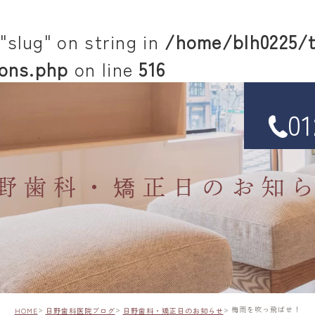
"slug" on string in
/home/blh0225/t
ons.php
on line
516
01
野歯科・矯正日のお知
梅雨を吹っ飛ばせ！
HOME
日野歯科医院ブログ
日野歯科・矯正日のお知らせ