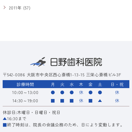
2011年 (57)
〒542-0086 大阪市中央区西心斎橋1-13-15 三栄心斎橋ビル3F
診療時間
月
火
水
木
金
土
日・祝
10:00～13:00
●
●
●
休
●
●
休
14:30～19:00
■
■
■
休
■
▲
休
休診日:木曜日・日曜日・祝日
▲
16:30まで
■
終了時刻は、院長の会議公務のため、日により変動します。