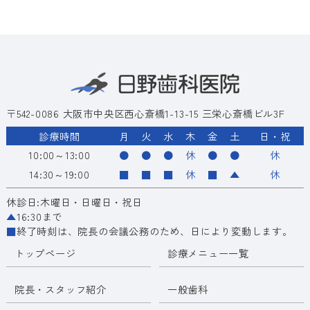
〒542-0086 大阪市中央区西心斎橋1-13-15 三栄心斎橋ビル3F
診療時間
月
火
水
木
金
土
日・祝
10:00～13:00
●
●
●
休
●
●
休
14:30～19:00
■
■
■
休
■
▲
休
休診日:木曜日・日曜日・祝日
▲
16:30まで
■
終了時刻は、院長の会議公務のため、日により変動します。
トップページ
診療メニュー一覧
院長・スタッフ紹介
一般歯科