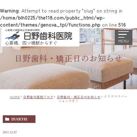
Warning
: Attempt to read property "slug" on string in
/home/blh0225/the118.com/public_html/wp-
content/themes/genova_tpl/functions.php
on line
516
心斎橋の歯医者は日野歯科医院
MENU
心斎橋、四ツ橋駅からすぐ
日野歯科・矯正日のお知らせ
クリスマスバー
HOME
日野歯科医院ブログ
日野歯科・矯正日のお知らせ
ジョンです！
DIARY81
2011.12.07