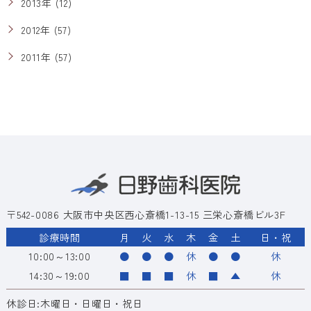
2013年 (12)
2012年 (57)
2011年 (57)
〒542-0086 大阪市中央区西心斎橋1-13-15 三栄心斎橋ビル3F
診療時間
月
火
水
木
金
土
日・祝
10:00～13:00
●
●
●
休
●
●
休
14:30～19:00
■
■
■
休
■
▲
休
休診日:木曜日・日曜日・祝日