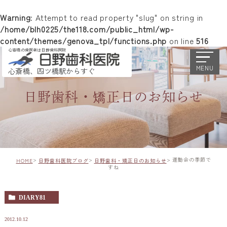
Warning
: Attempt to read property "slug" on string in
/home/blh0225/the118.com/public_html/wp-
content/themes/genova_tpl/functions.php
on line
516
心斎橋の歯医者は日野歯科医院
MENU
心斎橋、四ツ橋駅からすぐ
日野歯科・矯正日のお知らせ
運動会の季節で
HOME
日野歯科医院ブログ
日野歯科・矯正日のお知らせ
すね
DIARY81
2012.10.12