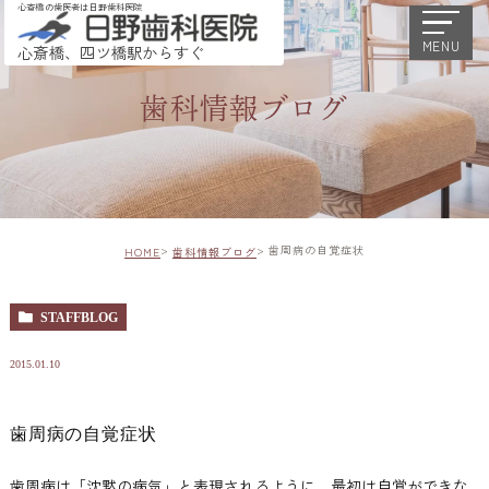
心斎橋の歯医者は日野歯科医院
MENU
心斎橋、四ツ橋駅からすぐ
歯科情報ブログ
歯周病の自覚症状
HOME
歯科情報ブログ
STAFFBLOG
2015.01.10
歯周病の自覚症状
歯周病は「沈黙の病気」と表現されるように、最初は自覚ができな