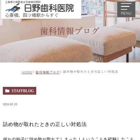
心斎橋の歯医者は日野歯科医院
MENU
心斎橋、四ツ橋駅からすぐ
歯科情報ブログ
詰め物が取れたときの正しい対処法
HOME
歯科情報ブログ
STAFFBLOG
2016.02.10
詰め物が取れたときの正しい対処法
何かの拍子に詰め物が取れてしまった！ということを経験したこと