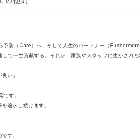
ての使命
予防（Care）へ、そして人生のパートナー（Furthermor
を通して一生貢献する。それが、家族やスタッフに生かされ
が良い」
葉です。
療を追求し続けます。
のです。