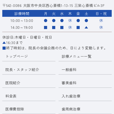
〒542-0086 大阪市中央区西心斎橋1-13-15 三栄心斎橋ビル3F
診療時間
月
火
水
木
金
土
日・祝
10:00～13:00
●
●
●
休
●
●
休
14:30～19:00
■
■
■
休
■
▲
休
休診日:木曜日・日曜日・祝日
▲
16:30まで
■
終了時刻は、院長の会議公務のため、日により変動します。
トップページ
診療メニュー一覧
院長・スタッフ紹介
一般歯科
医院紹介
審美歯科
料金表
入れ歯治療
医療費控除
歯周病治療